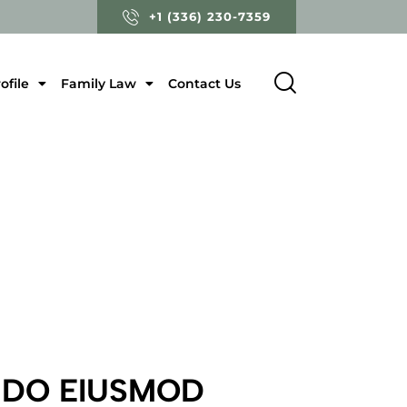
+1 (336) 230-7359
ofile
Family Law
Contact Us
D DO EIUSMOD